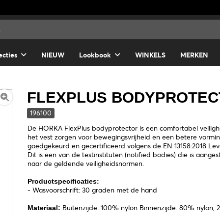
ecties
NIEUW
Lookbook
WINKELS
MERKEN
FLEXPLUS BODYPROTEC
196100
De HORKA FlexPlus bodyprotector is een comfortabel veiligh
het vest zorgen voor bewegingsvrijheid en een betere vormi
goedgekeurd en gecertificeerd volgens de EN 13158:2018 Level 
Dit is een van de testinstituten (notified bodies) die is aan
naar de geldende veiligheidsnormen.
Productspecificaties:
- Wasvoorschrift: 30 graden met de hand
Buitenzijde: 100% nylon Binnenzijde: 80% nylon,
Materiaal: