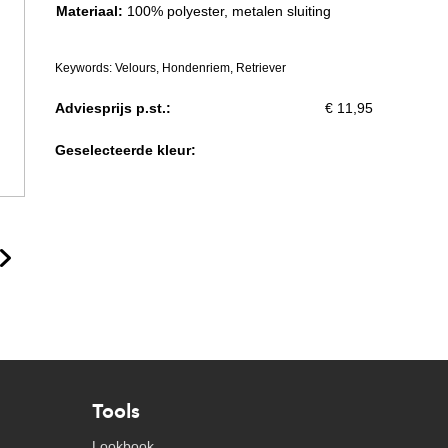
Materiaal:
100% polyester, metalen sluiting
Keywords: Velours, Hondenriem, Retriever
Adviesprijs p.st.:
€ 11,95
Geselecteerde kleur:
Tools
Lookbook