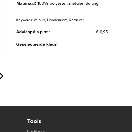
100% polyester, metalen sluiting
Materiaal:
Keywords: Velours, Hondenriem, Retriever
€ 11,95
Adviesprijs p.st.:
Geselecteerde kleur:
Tools
Lookbook