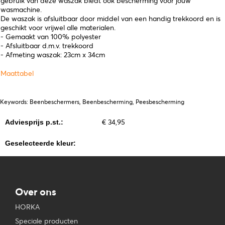
gebruik van deze waszak biedt ook bescherming voor jouw
wasmachine.
De waszak is afsluitbaar door middel van een handig trekkoord en is
geschikt voor vrijwel alle materialen.
- Gemaakt van 100% polyester
- Afsluitbaar d.m.v. trekkoord
- Afmeting waszak: 23cm x 34cm
Maattabel
Keywords: Beenbeschermers, Beenbescherming, Peesbescherming
€ 34,95
Adviesprijs p.st.:
Geselecteerde kleur:
Over ons
HORKA
Speciale producten