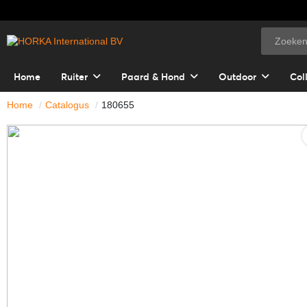
Home
Ruiter
Paard & Hond
Outdoor
Col
Home
Catalogus
180655