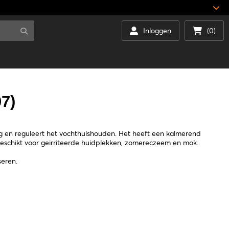
Inloggen
(0)
7)
ug en reguleert het vochthuishouden. Het heeft een kalmerend
. Geschikt voor geirriteerde huidplekken, zomereczeem en mok.
seren.