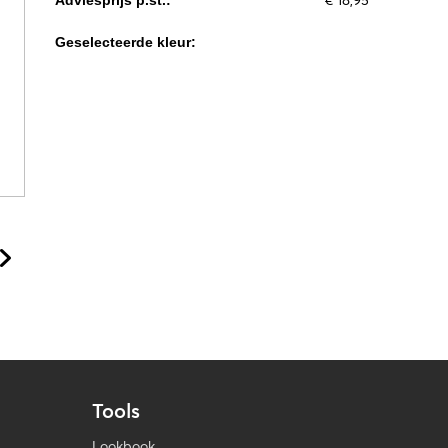
€ 18,95
Adviesprijs p.st.:
Geselecteerde kleur:
Tools
Lookbook