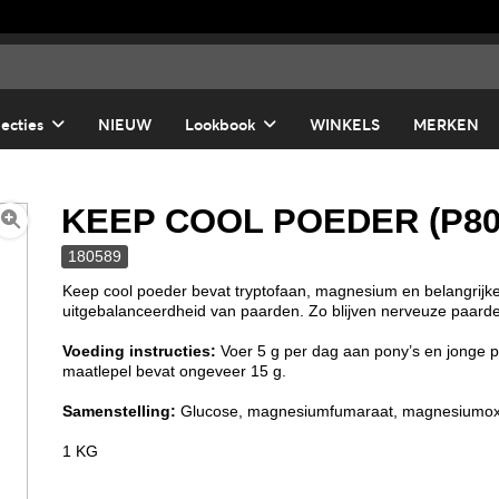
lecties
NIEUW
Lookbook
WINKELS
MERKEN
KEEP COOL POEDER (P80
180589
Keep cool poeder bevat tryptofaan, magnesium en belangrijke 
uitgebalanceerdheid van paarden. Zo blijven nerveuze paarden 
Voeding instructies:
Voer 5 g per dag aan pony’s en jonge p
maatlepel bevat ongeveer 15 g.
Samenstelling:
Glucose, magnesiumfumaraat, magnesiumoxi
1 KG