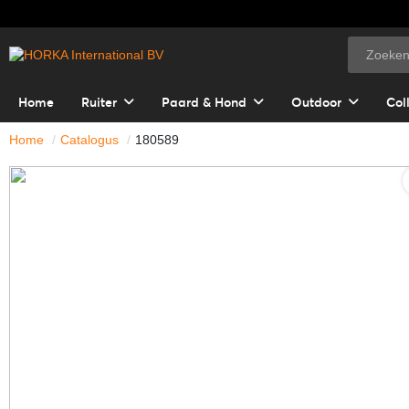
Home
Ruiter
Paard & Hond
Outdoor
Col
Home
Catalogus
180589