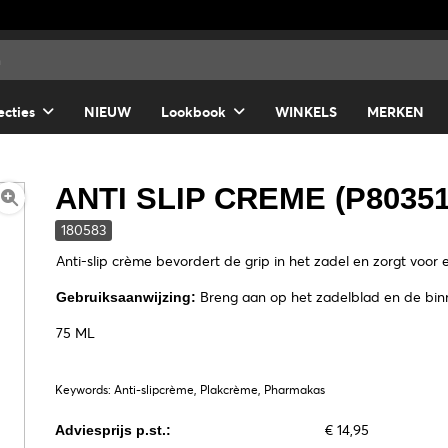
ecties
NIEUW
Lookbook
WINKELS
MERKEN
ANTI SLIP CREME (P80351
180583
Anti-slip crème bevordert de grip in het zadel en zorgt voor e
Breng aan op het zadelblad en de binn
Gebruiksaanwijzing:
75 ML
Keywords: Anti-slipcrème, Plakcrème, Pharmakas
€ 14,95
Adviesprijs p.st.: