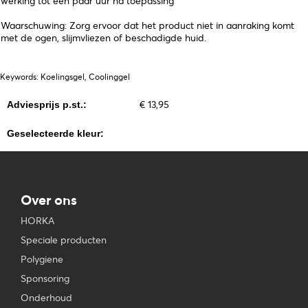
werking tot een paar uur na toepassing
Waarschuwing: Zorg ervoor dat het product niet in aanraking komt
met de ogen, slijmvliezen of beschadigde huid.
Keywords: Koelingsgel, Coolinggel
€ 13,95
Adviesprijs p.st.:
Geselecteerde kleur:
Over ons
HORKA
Speciale producten
Polygiene
Sponsoring
Onderhoud