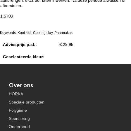
aanbrengen, 8-12 uur laten inwerken. Na deze periode afwassen of
afborstelen.
1.5 KG
Keywords: Koel klei, Cooling clay, Pharmakas
Adviesprijs p.st.:
€ 29,95
Geselecteerde kleur:
Over ons
HORKA
Speciale producten
Polygiene
Sponsoring
Onderhoud