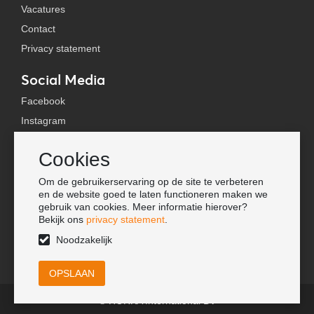
Vacatures
Contact
Privacy statement
Social Media
Facebook
Instagram
YouTube
Cookies
TikTok
Om de gebruikerservaring op de site te verbeteren
Tools
en de website goed te laten functioneren maken we
gebruik van cookies. Meer informatie hierover?
Lookbook
Bekijk ons
privacy statement
.
Nieuwe klant
Noodzakelijk
© HORKA International BV