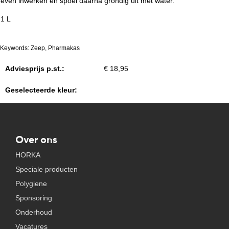
even inwerken en spoel daarna grondig uit met water.
1 L
Keywords: Zeep, Pharmakas
Adviesprijs p.st.:
€ 18,95
Geselecteerde kleur:
Over ons
HORKA
Speciale producten
Polygiene
Sponsoring
Onderhoud
Vacatures