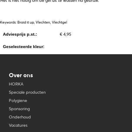
Het is niet nodig om de gel uit te wassen na gebruik.
Keywords: Braid it up, Vlechten, Vlechtgel
€ 4,95
Adviesprijs p.st.:
Geselecteerde kleur:
Over ons
HORKA
Speciale producten
Polygiene
Sponsoring
Onderhoud
Vacatures