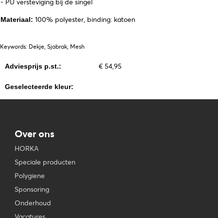
- PU versteviging bij de singel
100% polyester, binding: katoen
Materiaal:
Keywords: Dekje, Sjabrak, Mesh
€ 54,95
Adviesprijs p.st.:
Geselecteerde kleur:
Over ons
HORKA
Speciale producten
Polygiene
Sponsoring
Onderhoud
Vacatures