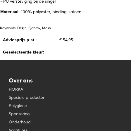
- PU versteviging bij de singel
100% polyester, binding: katoen
Materiaal:
Keywords: Dekje, Sjabrak, Mesh
€ 54,95
Adviesprijs p.st.:
Geselecteerde kleur:
Over ons
HORKA
Speciale producten
Polygiene
Sponsoring
Onderhoud
Vacatures