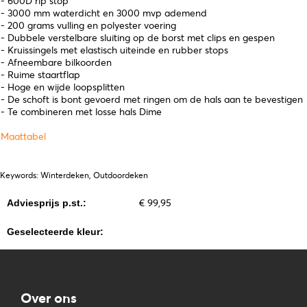
- 600D rip stop
- 3000 mm waterdicht en 3000 mvp ademend
- 200 grams vulling en polyester voering
- Dubbele verstelbare sluiting op de borst met clips en gespen
- Kruissingels met elastisch uiteinde en rubber stops
- Afneembare bilkoorden
- Ruime staartflap
- Hoge en wijde loopsplitten
- De schoft is bont gevoerd met ringen om de hals aan te bevestigen
- Te combineren met losse hals Dime
Maattabel
Keywords: Winterdeken, Outdoordeken
€ 99,95
Adviesprijs p.st.:
Geselecteerde kleur:
Over ons