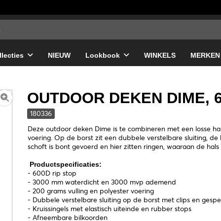
llecties
NIEUW
Lookbook
WINKELS
MERKEN
OUTDOOR DEKEN DIME, 6
180336
Deze outdoor deken Dime is te combineren met een losse hal
voering. Op de borst zit een dubbele verstelbare sluiting, de
schoft is bont gevoerd en hier zitten ringen, waaraan de hal
Productspecificaties:
- 600D rip stop
- 3000 mm waterdicht en 3000 mvp ademend
- 200 grams vulling en polyester voering
- Dubbele verstelbare sluiting op de borst met clips en gesp
- Kruissingels met elastisch uiteinde en rubber stops
- Afneembare bilkoorden