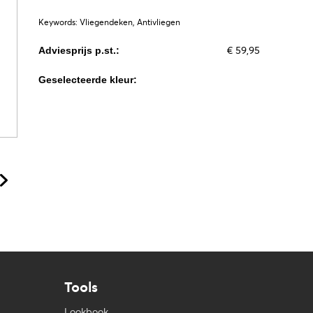
Keywords: Vliegendeken, Antivliegen
€ 59,95
Adviesprijs p.st.:
Geselecteerde kleur:
Tools
Lookbook