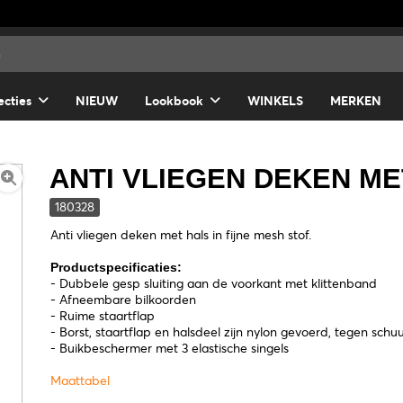
ecties
NIEUW
Lookbook
WINKELS
MERKEN
ANTI VLIEGEN DEKEN ME
180328
Anti vliegen deken met hals in fijne mesh stof.
Productspecificaties:
- Dubbele gesp sluiting aan de voorkant met klittenband
- Afneembare bilkoorden
- Ruime staartflap
- Borst, staartflap en halsdeel zijn nylon gevoerd, tegen sch
- Buikbeschermer met 3 elastische singels
Maattabel