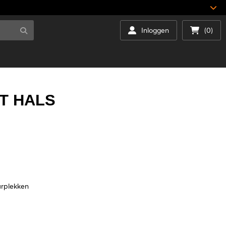
Inloggen
(0)
T HALS
uurplekken