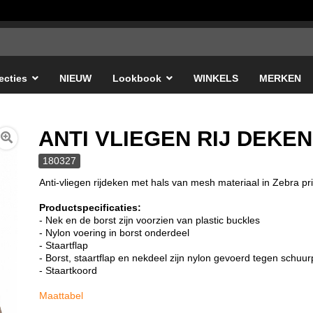
ecties
NIEUW
Lookbook
WINKELS
MERKEN
ANTI VLIEGEN RIJ DEKEN
180327
Anti-vliegen rijdeken met hals van mesh materiaal in Zebra pri
Productspecificaties:
- Nek en de borst zijn voorzien van plastic buckles
- Nylon voering in borst onderdeel
- Staartflap
- Borst, staartflap en nekdeel zijn nylon gevoerd tegen schuu
- Staartkoord
Maattabel