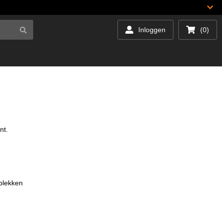
Inloggen
(0)
nt.
rplekken