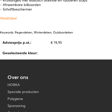
- Kruissingels met elastisch uiteinde en rubberen stops
- Afneembare bilkoorden
- Schoftbeschermer
Maattabel
Keywords: Regendeken, Winterdeken, Outdoordeken
€ 74,95
Adviesprijs p.st.:
Geselecteerde kleur:
Over ons
HORKA
Speciale producten
Polygiene
Sponsoring