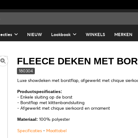
lecties
NIEUW
Lookbook
WINKELS
MERKEN
FLEECE DEKEN MET BO
180304
Luxe showdeken met borstflap, afgewerkt met chique sierko
Productspecificaties:
- Enkele sluiting op de borst
- Borstflap met klittenbandsluiting
- Afgewerkt met chique sierkoord en ornament
100% polyester
Materiaal:
Specificaties
-
Maattabel