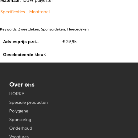
100% polyester
Materiaal:
Specificaties
-
Maattabel
Keywords: Zweetdeken, Sponsordeken, Fleecedeken
€ 39,95
Adviesprijs p.st.:
Geselecteerde kleur:
Over ons
HORKA
Speciale producten
Polygiene
Sponsoring
Onderhoud
Vacatures