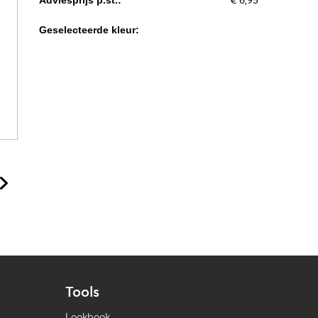
€ 6,95
Adviesprijs p.st.:
Geselecteerde kleur:
Tools
Lookbook