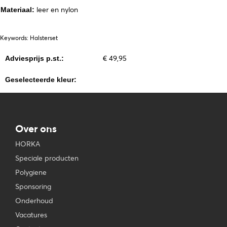
leer en nylon
Materiaal:
Keywords: Halsterset
€ 49,95
Adviesprijs p.st.:
Geselecteerde kleur:
Over ons
HORKA
Speciale producten
Polygiene
Sponsoring
Onderhoud
Vacatures