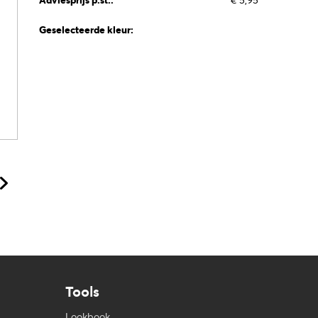
Adviesprijs p.st.:
€ 5,95
Geselecteerde kleur:
Tools
Lookbook