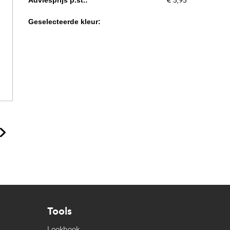
€ 5,95
Adviesprijs p.st.:
Geselecteerde kleur:
Tools
Lookbook