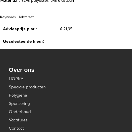
92% polyester, 8% elastaan
Materiaal:
Keywords: Halsterset
€ 21,95
Adviesprijs p.st.:
Geselecteerde kleur:
Over ons
HORKA
Speciale producten
Polygiene
Sponsoring
Onderhoud
Vacatures
Contact