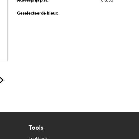
Adviesprijs p.st.:
€ 8,95
Geselecteerde kleur:
Tools
Lookbook