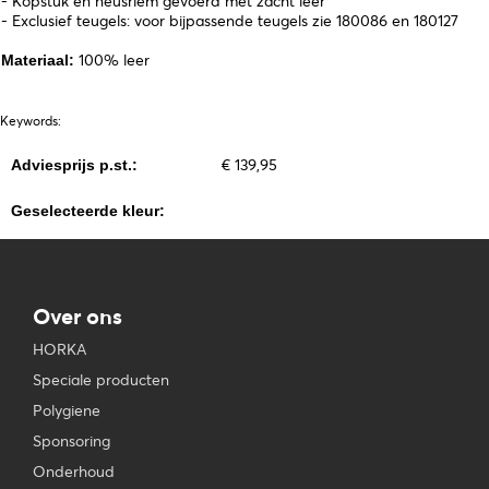
- Kopstuk en neusriem gevoerd met zacht leer
- Exclusief teugels: voor bijpassende teugels zie 180086 en 180127
100% leer
Materiaal:
Keywords:
€ 139,95
Adviesprijs p.st.:
Geselecteerde kleur:
Over ons
HORKA
Speciale producten
Polygiene
Sponsoring
Onderhoud