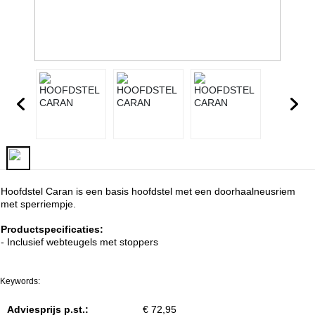
Hoofdstel Caran is een basis hoofdstel met een doorhaalneusriem
met sperriempje.
Productspecificaties:
- Inclusief webteugels met stoppers
Keywords:
Adviesprijs p.st.:
€ 72,95