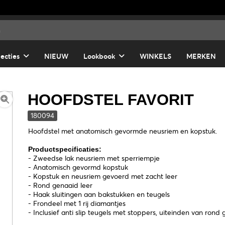
lecties
NIEUW
Lookbook
WINKELS
MERKEN
HOOFDSTEL FAVORIT
180094
Hoofdstel met anatomisch gevormde neusriem en kopstuk.
Productspecificaties:
- Zweedse lak neusriem met sperriempje
- Anatomisch gevormd kopstuk
- Kopstuk en neusriem gevoerd met zacht leer
- Rond genaaid leer
- Haak sluitingen aan bakstukken en teugels
- Frondeel met 1 rij diamantjes
- Inclusief anti slip teugels met stoppers, uiteinden van rond 