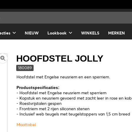
ecties
NIEUW
Lookbook
WINKELS
MERKEN
HOOFDSTEL JOLLY
180089
Hoofdstel met Engelse neusriem en een sperriem.
Productspecificaties:
- Hoofdstel met Engelse neusriem met sperriem
- Kopstuk en neusriem gevoerd met zacht leer in rose en kob
- Roestvrijstalen gespen
- Frontriem met 2 rijen siliconen stenen
- Inclusief web teugels met teugelstoppers van 1,5 cm breed
Maattabel