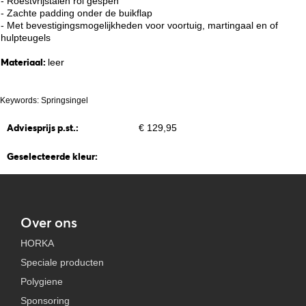
- Roestvrijstalen rol gespen
- Zachte padding onder de buikflap
- Met bevestigingsmogelijkheden voor voortuig, martingaal en of
hulpteugels
Materiaal:
leer
Keywords: Springsingel
Adviesprijs p.st.:
€ 129,95
Geselecteerde kleur:
Over ons
HORKA
Speciale producten
Polygiene
Sponsoring