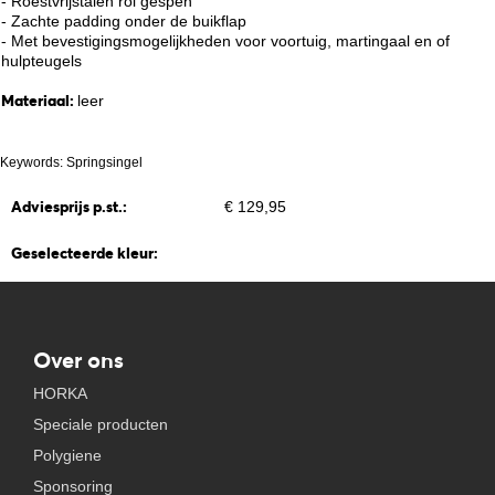
- Roestvrijstalen rol gespen
- Zachte padding onder de buikflap
- Met bevestigingsmogelijkheden voor voortuig, martingaal en of
hulpteugels
Materiaal:
leer
Keywords: Springsingel
Adviesprijs p.st.:
€ 129,95
Geselecteerde kleur:
Over ons
HORKA
Speciale producten
Polygiene
Sponsoring