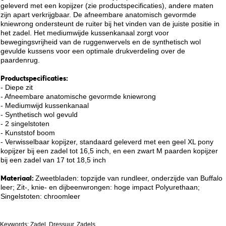
geleverd met een kopijzer (zie productspecificaties), andere maten
zijn apart verkrijgbaar. De afneembare anatomisch gevormde
kniewrong ondersteunt de ruiter bij het vinden van de juiste positie in
het zadel. Het mediumwijde kussenkanaal zorgt voor
bewegingsvrijheid van de ruggenwervels en de synthetisch wol
gevulde kussens voor een optimale drukverdeling over de
paardenrug.
Productspecificaties:
- Diepe zit
- Afneembare anatomische gevormde kniewrong
- Mediumwijd kussenkanaal
- Synthetisch wol gevuld
- 2 singelstoten
- Kunststof boom
- Verwisselbaar kopijzer, standaard geleverd met een geel XL pony
kopijzer bij een zadel tot 16,5 inch, en een zwart M paarden kopijzer
bij een zadel van 17 tot 18,5 inch
Materiaal:
Zweetbladen: topzijde van rundleer, onderzijde van Buffalo
leer; Zit-, knie- en dijbeenwrongen: hoge impact Polyurethaan;
Singelstoten: chroomleer
Keywords: Zadel, Dressuur, Zadels