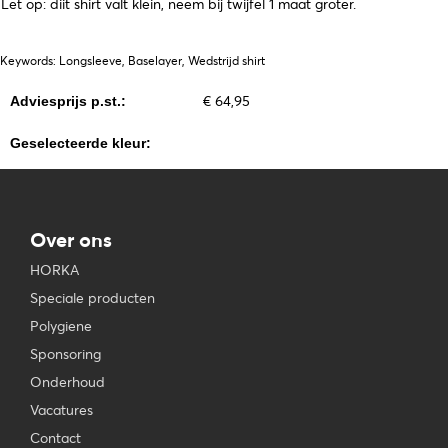
Let op: diit shirt valt klein, neem bij twijfel 1 maat groter.
Keywords: Longsleeve, Baselayer, Wedstrijd shirt
€ 64,95
Adviesprijs p.st.:
Geselecteerde kleur:
Over ons
HORKA
Speciale producten
Polygiene
Sponsoring
Onderhoud
Vacatures
Contact