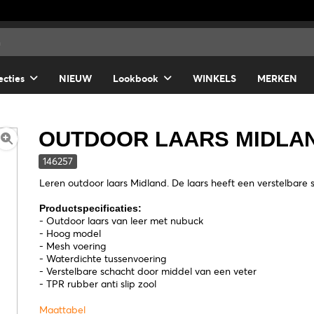
ecties
NIEUW
Lookbook
WINKELS
MERKEN
OUTDOOR LAARS MIDLA
146257
Leren outdoor laars Midland. De laars heeft een verstelbare
Productspecificaties:
- Outdoor laars van leer met nubuck
- Hoog model
- Mesh voering
- Waterdichte tussenvoering
- Verstelbare schacht door middel van een veter
- TPR rubber anti slip zool
Maattabel