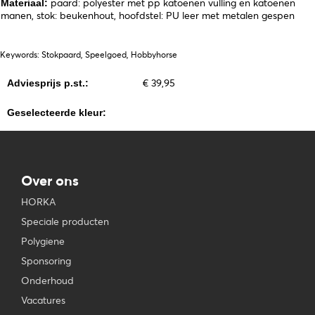
paard: polyester met pp katoenen vulling en katoenen
Materiaal:
manen, stok: beukenhout, hoofdstel: PU leer met metalen gespen
Keywords: Stokpaard, Speelgoed, Hobbyhorse
€ 39,95
Adviesprijs p.st.:
Geselecteerde kleur:
Over ons
HORKA
Speciale producten
Polygiene
Sponsoring
Onderhoud
Vacatures