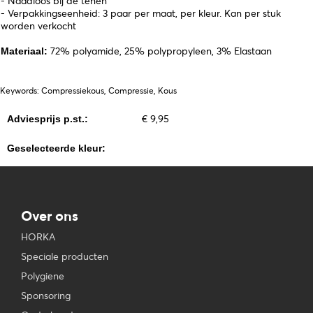
- Naadloos bij de tenen
- Verpakkingseenheid: 3 paar per maat, per kleur. Kan per stuk
worden verkocht
72% polyamide, 25% polypropyleen, 3% Elastaan
Materiaal:
Keywords: Compressiekous, Compressie, Kous
€ 9,95
Adviesprijs p.st.:
Geselecteerde kleur:
Over ons
HORKA
Speciale producten
Polygiene
Sponsoring