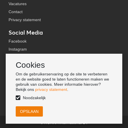
Vacatures
Contact
Privacy statement
Social Media
Facebook
Instagram
YouTube
Cookies
TikTok
Om de gebruikerservaring op de site te verbeteren
Tools
en de website goed te laten functioneren maken we
gebruik van cookies. Meer informatie hierover?
Lookbook
Bekijk ons
privacy statement
.
Nieuwe klant
Noodzakelijk
© HORKA International BV