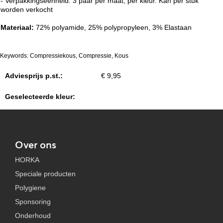
- Verpakkingseenheid: 3 paar per maat, per kleur. Kan per stuk
worden verkocht
Materiaal:
72% polyamide, 25% polypropyleen, 3% Elastaan
Keywords: Compressiekous, Compressie, Kous
Adviesprijs p.st.:
€ 9,95
Geselecteerde kleur:
Over ons
HORKA
Speciale producten
Polygiene
Sponsoring
Onderhoud