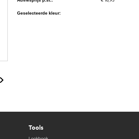
€ 16,95
Adviesprijs p.st.:
Geselecteerde kleur:
Tools
Lookbook