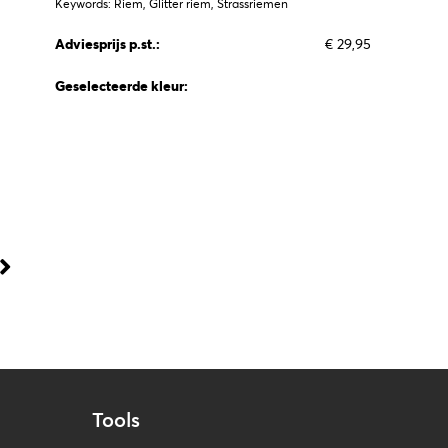
Keywords: Riem, Glitter riem, Strassriemen
Adviesprijs p.st.:
€ 29,95
Geselecteerde kleur:
Tools