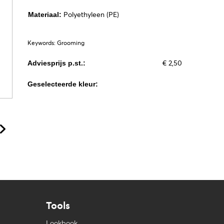
Polyethyleen (PE)
Materiaal:
Keywords: Grooming
€ 2,50
Adviesprijs p.st.:
Geselecteerde kleur:
Tools
Lookbook