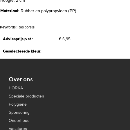
Hoogte: 2 cm
Materiaal:
Rubber en polypropyleen (PP)
Keywords: Ros borstel
Adviesprijs p.st.:
€ 6,95
Geselecteerde kleur:
Over ons
HORKA
Speciale producten
Polygiene
Sponsoring
Onderhoud
Vacatures