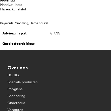
Materiaal:
Handvat: hout
Haren: kunststof
Keywords: Grooming, Harde borstel
Adviesprijs p.st.:
€ 7,95
Geselecteerde kleur:
Over ons
HORKA
Speciale producten
Polygiene
Sponsoring
Onderhoud
Vacatures