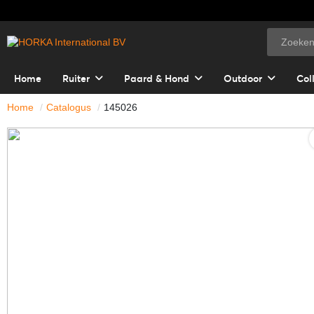
Home
Ruiter
Paard & Hond
Outdoor
Col
Home
Catalogus
145026