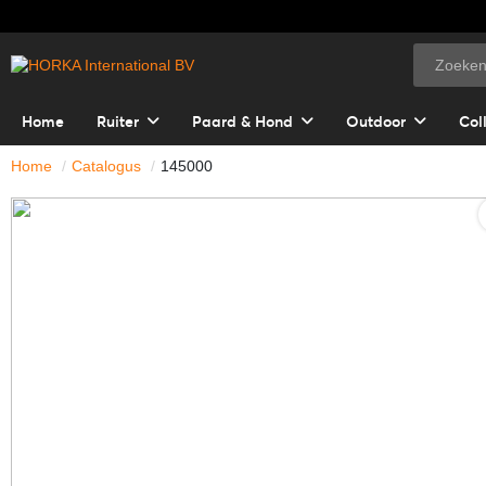
Home
Ruiter
Paard & Hond
Outdoor
Col
Home
Catalogus
145000