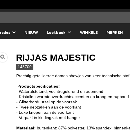
ecties
NIEUW
Lookbook
WINKELS
MERKEN
RIJJAS MAJESTIC
143700
Prachtig getailleerde dames showjas van zeer technische stof
Productspecificaties:
- Waterafstotend, vochtregulerend en ademend
- Kristallen warmteoverdrachtsaccenten op kraag en rugband
- Glitterborduursel op de voorzak
- Twee nepzakken aan de voorkant
- Luxe knopen aan de voorkant
- Verpakt in kledingzak met hanger
Materiaal:
buitenkant: 87% polyester, 13% spandex, binnenka