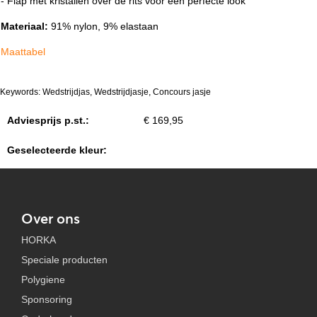
- Flap met kristallen over de rits voor een perfecte look
Materiaal:
91% nylon, 9% elastaan
Maattabel
Keywords: Wedstrijdjas, Wedstrijdjasje, Concours jasje
Adviesprijs p.st.:
€ 169,95
Geselecteerde kleur:
Over ons
HORKA
Speciale producten
Polygiene
Sponsoring