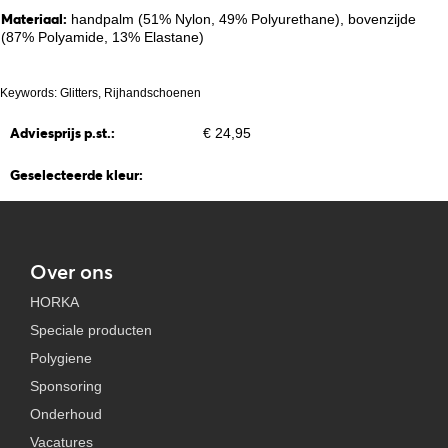
Materiaal:
handpalm (51% Nylon, 49% Polyurethane), bovenzijde
(87% Polyamide, 13% Elastane)
Keywords: Glitters, Rijhandschoenen
Adviesprijs p.st.:
€ 24,95
Geselecteerde kleur:
Over ons
HORKA
Speciale producten
Polygiene
Sponsoring
Onderhoud
Vacatures