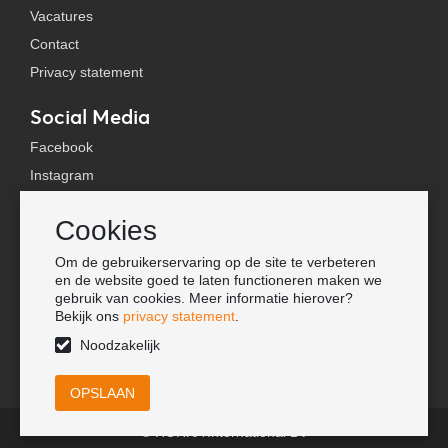
Vacatures
Contact
Privacy statement
Social Media
Facebook
Instagram
YouTube
Cookies
TikTok
Om de gebruikerservaring op de site te verbeteren
Tools
en de website goed te laten functioneren maken we
gebruik van cookies. Meer informatie hierover?
Lookbook
Bekijk ons
privacy statement
.
Nieuwe klant
Noodzakelijk
© HORKA International BV